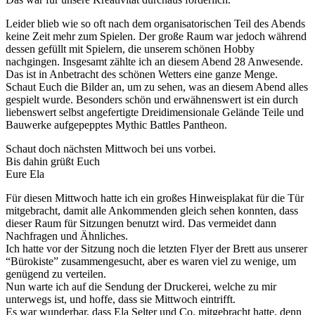
Leider blieb wie so oft nach dem organisatorischen Teil des Abends
keine Zeit mehr zum Spielen. Der große Raum war jedoch während
dessen gefüllt mit Spielern, die unserem schönen Hobby
nachgingen. Insgesamt zählte ich an diesem Abend 28 Anwesende.
Das ist in Anbetracht des schönen Wetters eine ganze Menge.
Schaut Euch die Bilder an, um zu sehen, was an diesem Abend alles
gespielt wurde. Besonders schön und erwähnenswert ist ein durch
liebenswert selbst angefertigte Dreidimensionale Gelände Teile und
Bauwerke aufgepepptes Mythic Battles Pantheon.
Schaut doch nächsten Mittwoch bei uns vorbei.
Bis dahin grüßt Euch
Eure Ela
Für diesen Mittwoch hatte ich ein großes Hinweisplakat für die Tür
mitgebracht, damit alle Ankommenden gleich sehen konnten, dass
dieser Raum für Sitzungen benutzt wird. Das vermeidet dann
Nachfragen und Ähnliches.
Ich hatte vor der Sitzung noch die letzten Flyer der Brett aus unserer
“Bürokiste” zusammengesucht, aber es waren viel zu wenige, um
genügend zu verteilen.
Nun warte ich auf die Sendung der Druckerei, welche zu mir
unterwegs ist, und hoffe, dass sie Mittwoch eintrifft.
Es war wunderbar, dass Ela Selter und Co. mitgebracht hatte, denn