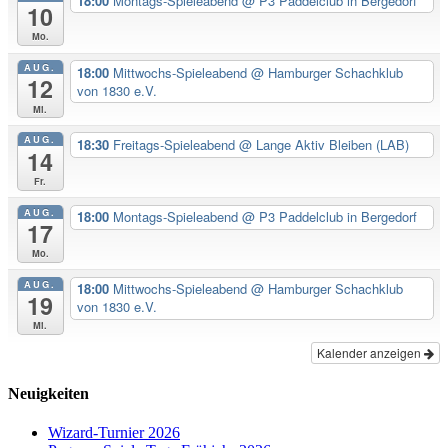
18:00
Montags-Spieleabend
@ P3 Paddelclub in Bergedorf
10
Mo.
AUG.
18:00
Mittwochs-Spieleabend
@ Hamburger Schachklub
12
von 1830 e.V.
Mi.
AUG.
18:30
Freitags-Spieleabend
@ Lange Aktiv Bleiben (LAB)
14
Fr.
AUG.
18:00
Montags-Spieleabend
@ P3 Paddelclub in Bergedorf
17
Mo.
AUG.
18:00
Mittwochs-Spieleabend
@ Hamburger Schachklub
19
von 1830 e.V.
Mi.
Kalender anzeigen
Neuigkeiten
Wizard-Turnier 2026