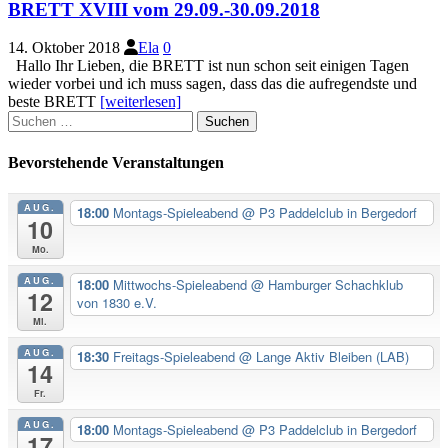
BRETT XVIII vom 29.09.-30.09.2018
14. Oktober 2018
Ela
0
Hallo Ihr Lieben, die BRETT ist nun schon seit einigen Tagen
wieder vorbei und ich muss sagen, dass das die aufregendste und
beste BRETT
[weiterlesen]
Suchen
nach:
Bevorstehende Veranstaltungen
AUG.
18:00
Montags-Spieleabend
@ P3 Paddelclub in Bergedorf
10
Mo.
AUG.
18:00
Mittwochs-Spieleabend
@ Hamburger Schachklub
12
von 1830 e.V.
Mi.
AUG.
18:30
Freitags-Spieleabend
@ Lange Aktiv Bleiben (LAB)
14
Fr.
AUG.
18:00
Montags-Spieleabend
@ P3 Paddelclub in Bergedorf
17