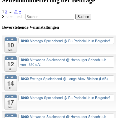
Seitennummerierung der Beiträge
1
2
…
21
»
Suchen nach:
Bevorstehende Veranstaltungen
AUG.
18:00
Montags-Spieleabend
@ P3 Paddelclub in Bergedorf
10
Mo.
AUG.
18:00
Mittwochs-Spieleabend
@ Hamburger Schachklub
12
von 1830 e.V.
Mi.
AUG.
18:30
Freitags-Spieleabend
@ Lange Aktiv Bleiben (LAB)
14
Fr.
AUG.
18:00
Montags-Spieleabend
@ P3 Paddelclub in Bergedorf
17
Mo.
AUG.
18:00
Mittwochs-Spieleabend
@ Hamburger Schachklub