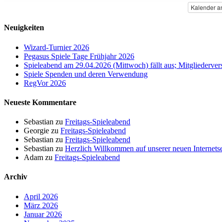
Kalender a
Neuigkeiten
Wizard-Turnier 2026
Pegasus Spiele Tage Frühjahr 2026
Spieleabend am 29.04.2026 (Mittwoch) fällt aus; Mitgliederv
Spiele Spenden und deren Verwendung
RegVor 2026
Neueste Kommentare
Sebastian
zu
Freitags-Spieleabend
Georgie
zu
Freitags-Spieleabend
Sebastian
zu
Freitags-Spieleabend
Sebastian
zu
Herzlich Willkommen auf unserer neuen Internetse
Adam
zu
Freitags-Spieleabend
Archiv
April 2026
März 2026
Januar 2026