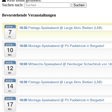
Kein Inhalt gefunden.
Suchen nach:
Bevorstehende Veranstaltungen
AUG.
18:30
Freitags-Spieleabend
@ Lange Aktiv Bleiben (LAB)
7
Fr.
AUG.
18:00
Montags-Spieleabend
@ P3 Paddelclub in Bergedorf
10
Mo.
AUG.
18:00
Mittwochs-Spieleabend
@ Hamburger Schachklub von 183
12
Mi.
AUG.
18:30
Freitags-Spieleabend
@ Lange Aktiv Bleiben (LAB)
14
Fr.
AUG.
18:00
Montags-Spieleabend
@ P3 Paddelclub in Bergedorf
17
Mo.