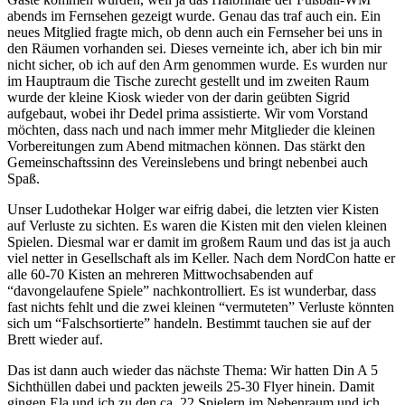
abends im Fernsehen gezeigt wurde. Genau das traf auch ein. Ein
neues Mitglied fragte mich, ob denn auch ein Fernseher bei uns in
den Räumen vorhanden sei. Dieses verneinte ich, aber ich bin mir
nicht sicher, ob ich auf den Arm genommen wurde. Es wurden nur
im Hauptraum die Tische zurecht gestellt und im zweiten Raum
wurde der kleine Kiosk wieder von der darin geübten Sigrid
aufgebaut, wobei ihr Dedel prima assistierte. Wir vom Vorstand
möchten, dass nach und nach immer mehr Mitglieder die kleinen
Vorbereitungen zum Abend mitmachen können. Das stärkt den
Gemeinschaftssinn des Vereinslebens und bringt nebenbei auch
Spaß.
Unser Ludothekar Holger war eifrig dabei, die letzten vier Kisten
auf Verluste zu sichten. Es waren die Kisten mit den vielen kleinen
Spielen. Diesmal war er damit im großem Raum und das ist ja auch
viel netter in Gesellschaft als im Keller. Nach dem NordCon hatte er
alle 60-70 Kisten an mehreren Mittwochsabenden auf
“davongelaufene Spiele” nachkontrolliert. Es ist wunderbar, dass
fast nichts fehlt und die zwei kleinen “vermuteten” Verluste könnten
sich um “Falschsortierte” handeln. Bestimmt tauchen sie auf der
Brett wieder auf.
Das ist dann auch wieder das nächste Thema: Wir hatten Din A 5
Sichthüllen dabei und packten jeweils 25-30 Flyer hinein. Damit
gingen Ela und ich zu den ca. 22 Spielern im Nebenraum und ich