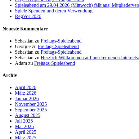
Spieleabend am 29.04.2026 (Mittwoch) fällt aus; Mitgliederv
Spiele Spenden und deren Verwendung
RegVor 2026
Neueste Kommentare
Sebastian
zu
Freitags-Spieleabend
Georgie
zu
Freitags-Spieleabend
Sebastian
zu
Freitags-Spieleabend
Sebastian
zu
Herzlich Willkommen auf unserer neuen Internetse
Adam
zu
Freitags-Spieleabend
Archiv
April 2026
März 2026
Januar 2026
November 2025
September 2025
August 2025
Juli 2025
Mai 2025
April 2025
März 2025