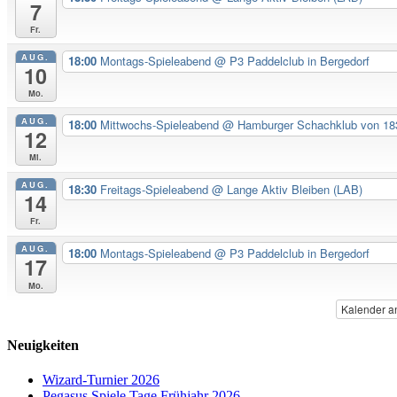
7
Fr.
AUG.
18:00
Montags-Spieleabend
@ P3 Paddelclub in Bergedorf
10
Mo.
AUG.
18:00
Mittwochs-Spieleabend
@ Hamburger Schachklub von 183
12
Mi.
AUG.
18:30
Freitags-Spieleabend
@ Lange Aktiv Bleiben (LAB)
14
Fr.
AUG.
18:00
Montags-Spieleabend
@ P3 Paddelclub in Bergedorf
17
Mo.
Kalender a
Neuigkeiten
Wizard-Turnier 2026
Pegasus Spiele Tage Frühjahr 2026