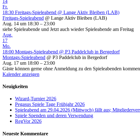
14
Fr.
18:30
Freitags-Spieleabend
@ Lange Aktiv Bleiben (LAB)
Freitags-Spieleabend
@ Lange Aktiv Bleiben (LAB)
Aug. 14 um 18:30 – 23:00
siehe Spieleabende und Jetzt auch wieder Spieleabende am Freitag
Aug.
17
Mo.
18:00
Montags-Spieleabend
@ P3 Paddelclub in Bergedorf
Montags-Spieleabend
@ P3 Paddelclub in Bergedorf
Aug. 17 um 18:00 – 23:00
Gäste können gerne ohne Anmeldung zu den Spieleabenden kommen (z
Kalender anzeigen
Neuigkeiten
Wizard-Turnier 2026
Pegasus Spiele Tage Frühjahr 2026
Spieleabend am 29.04.2026 (Mittwoch) fällt aus; Mitgliederv
Spiele Spenden und deren Verwendung
RegVor 2026
Neueste Kommentare