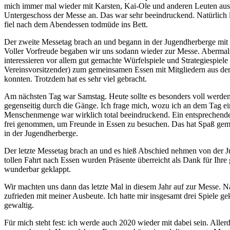
mich immer mal wieder mit Karsten, Kai-Ole und anderen Leuten aus
Untergeschoss der Messe an. Das war sehr beeindruckend. Natürlich l
fiel nach dem Abendessen todmüde ins Bett.
Der zweite Messetag brach an und begann in der Jugendherberge mit 
Voller Vorfreude begaben wir uns sodann wieder zur Messe. Abermals 
interessieren vor allem gut gemachte Würfelspiele und Strategiespiel
Vereinsvorsitzender) zum gemeinsamen Essen mit Mitgliedern aus dem 
konnten. Trotzdem hat es sehr viel gebracht.
Am nächsten Tag war Samstag. Heute sollte es besonders voll werde
gegenseitig durch die Gänge. Ich frage mich, wozu ich an dem Tag 
Menschenmenge war wirklich total beeindruckend. Ein entsprechende
frei genommen, um Freunde in Essen zu besuchen. Das hat Spaß gem
in der Jugendherberge.
Der letzte Messetag brach an und es hieß Abschied nehmen von der J
tollen Fahrt nach Essen wurden Präsente überreicht als Dank für Ihre
wunderbar geklappt.
Wir machten uns dann das letzte Mal in diesem Jahr auf zur Messe. Na
zufrieden mit meiner Ausbeute. Ich hatte mir insgesamt drei Spiele g
gewaltig.
Für mich steht fest: ich werde auch 2020 wieder mit dabei sein. Al