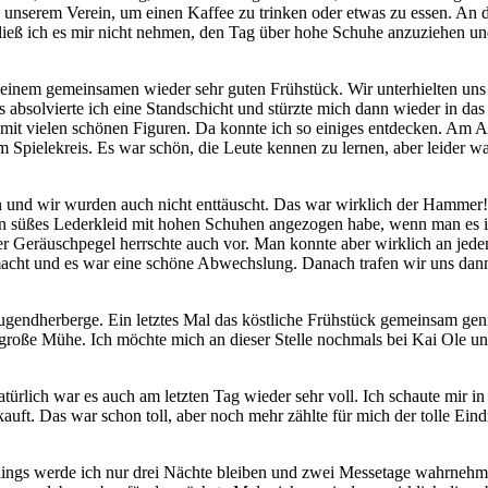
 unserem Verein, um einen Kaffee zu trinken oder etwas zu essen. An
ieß ich es mir nicht nehmen, den Tag über hohe Schuhe anzuziehen und
einem gemeinsamen wieder sehr guten Frühstück. Wir unterhielten uns
absolvierte ich eine Standschicht und stürzte mich dann wieder in das
e mit vielen schönen Figuren. Da konnte ich so einiges entdecken. Am Ab
Spielekreis. Es war schön, die Leute kennen zu lernen, aber leider war
n und wir wurden auch nicht enttäuscht. Das war wirklich der Hammer!
ein süßes Lederkleid mit hohen Schuhen angezogen habe, wenn man es 
r Geräuschpegel herrschte auch vor. Man konnte aber wirklich an jed
acht und es war eine schöne Abwechslung. Danach trafen wir uns da
ugendherberge. Ein letztes Mal das köstliche Frühstück gemeinsam gen
 große Mühe. Ich möchte mich an dieser Stelle nochmals bei Kai Ole und
türlich war es auch am letzten Tag wieder sehr voll. Ich schaute mir 
ekauft. Das war schon toll, aber noch mehr zählte für mich der tolle E
lerdings werde ich nur drei Nächte bleiben und zwei Messetage wahrne