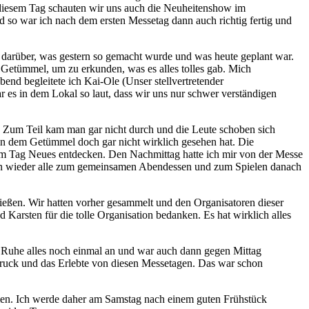
 diesem Tag schauten wir uns auch die Neuheitenshow im
 so war ich nach dem ersten Messetag dann auch richtig fertig und
 darüber, was gestern so gemacht wurde und was heute geplant war.
 Getümmel, um zu erkunden, was es alles tolles gab. Mich
end begleitete ich Kai-Ole (Unser stellvertretender
 es in dem Lokal so laut, dass wir uns nur schwer verständigen
 Zum Teil kam man gar nicht durch und die Leute schoben sich
in dem Getümmel doch gar nicht wirklich gesehen hat. Die
em Tag Neues entdecken. Den Nachmittag hatte ich mir von der Messe
nn wieder alle zum gemeinsamen Abendessen und zum Spielen danach
ießen. Wir hatten vorher gesammelt und den Organisatoren dieser
 Karsten für die tolle Organisation bedanken. Es hat wirklich alles
in Ruhe alles noch einmal an und war auch dann gegen Mittag
indruck und das Erlebte von diesen Messetagen. Das war schon
hmen. Ich werde daher am Samstag nach einem guten Frühstück