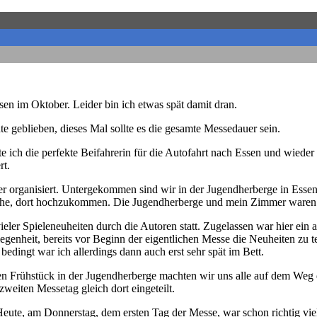
en im Oktober. Leider bin ich etwas spät damit dran.
te geblieben, dieses Mal sollte es die gesamte Messedauer sein.
 ich die perfekte Beifahrerin für die Autofahrt nach Essen und wieder
rt.
er organisiert. Untergekommen sind wir in der Jugendherberge in Ess
he, dort hochzukommen. Die Jugendherberge und mein Zimmer waren su
eler Spieleneuheiten durch die Autoren statt. Zugelassen war hier ein
elegenheit, bereits vor Beginn der eigentlichen Messe die Neuheiten zu
edingt war ich allerdings dann auch erst sehr spät im Bett.
n Frühstück in der Jugendherberge machten wir uns alle auf dem Weg d
zweiten Messetag gleich dort eingeteilt.
ute, am Donnerstag, dem ersten Tag der Messe, war schon richtig viel 