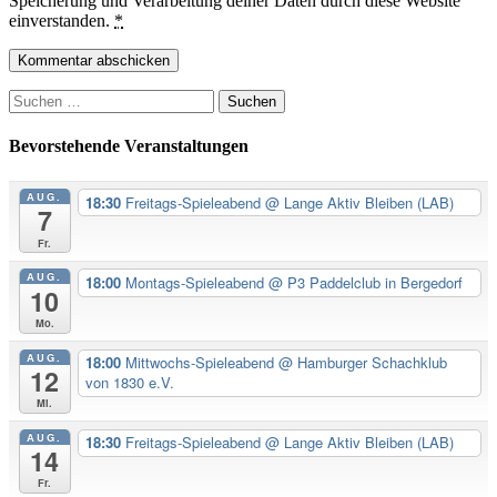
Speicherung und Verarbeitung deiner Daten durch diese Website
einverstanden.
*
Suchen
nach:
Bevorstehende Veranstaltungen
AUG.
18:30
Freitags-Spieleabend
@ Lange Aktiv Bleiben (LAB)
7
Fr.
AUG.
18:00
Montags-Spieleabend
@ P3 Paddelclub in Bergedorf
10
Mo.
AUG.
18:00
Mittwochs-Spieleabend
@ Hamburger Schachklub
12
von 1830 e.V.
Mi.
AUG.
18:30
Freitags-Spieleabend
@ Lange Aktiv Bleiben (LAB)
14
Fr.