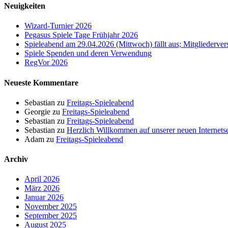
Neuigkeiten
Wizard-Turnier 2026
Pegasus Spiele Tage Frühjahr 2026
Spieleabend am 29.04.2026 (Mittwoch) fällt aus; Mitgliederv
Spiele Spenden und deren Verwendung
RegVor 2026
Neueste Kommentare
Sebastian
zu
Freitags-Spieleabend
Georgie
zu
Freitags-Spieleabend
Sebastian
zu
Freitags-Spieleabend
Sebastian
zu
Herzlich Willkommen auf unserer neuen Internetse
Adam
zu
Freitags-Spieleabend
Archiv
April 2026
März 2026
Januar 2026
November 2025
September 2025
August 2025