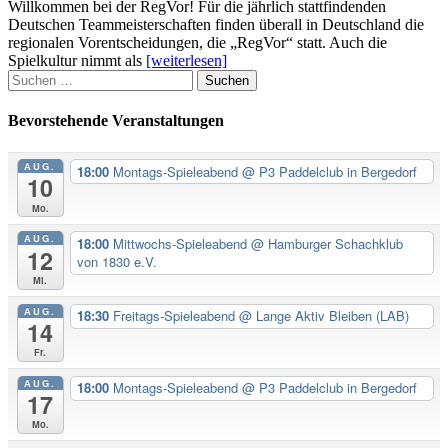
Willkommen bei der RegVor! Für die jährlich stattfindenden
Deutschen Teammeisterschaften finden überall in Deutschland die
regionalen Vorentscheidungen, die „RegVor“ statt. Auch die
Spielkultur nimmt als
[weiterlesen]
Suchen
nach:
Bevorstehende Veranstaltungen
AUG.
18:00
Montags-Spieleabend
@ P3 Paddelclub in Bergedorf
10
Mo.
AUG.
18:00
Mittwochs-Spieleabend
@ Hamburger Schachklub
12
von 1830 e.V.
Mi.
AUG.
18:30
Freitags-Spieleabend
@ Lange Aktiv Bleiben (LAB)
14
Fr.
AUG.
18:00
Montags-Spieleabend
@ P3 Paddelclub in Bergedorf
17
Mo.